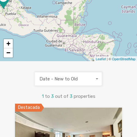
+
−
Leaflet
| ©
OpenStreetMap
Date - New to Old
1
to
3
out of
3
properties
Destacada