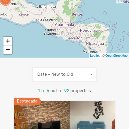
+
−
Leaflet
| ©
OpenStreetMap
Date - New to Old
1
to
6
out of
92
properties
Destacada