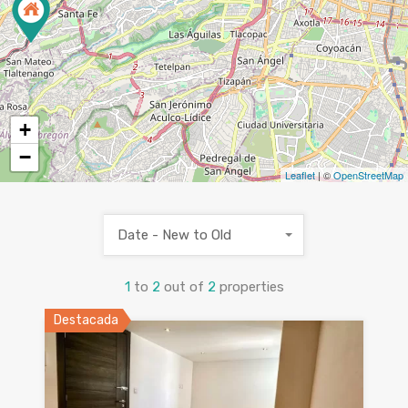
+
−
Leaflet
| ©
OpenStreetMap
Date - New to Old
1
to
2
out of
2
properties
Destacada