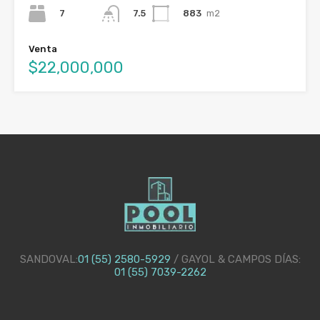
7
883
m2
7.5
Venta
$22,000,000
SANDOVAL:
01 (55) 2580-5929
/ GAYOL & CAMPOS DÍAS:
01 (55) 7039-2262