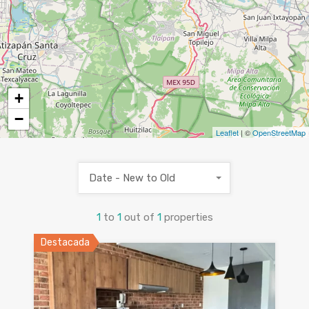
+
−
Leaflet
| ©
OpenStreetMap
Date - New to Old
1
to
1
out of
1
properties
Destacada