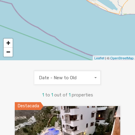
+
−
Leaflet
| ©
OpenStreetMap
Date - New to Old
1
to
1
out of
1
properties
Destacada