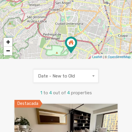
+
−
Leaflet
| ©
OpenStreetMap
Date - New to Old
1
to
4
out of
4
properties
Destacada