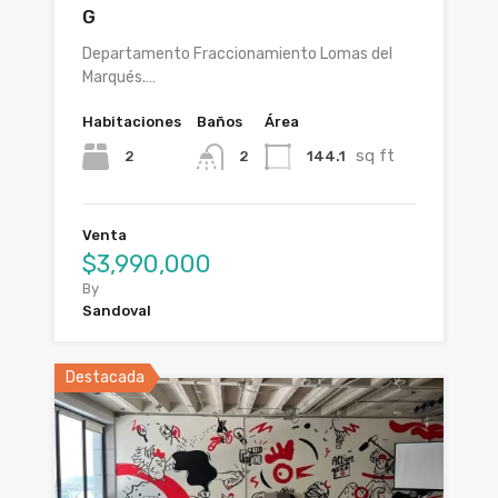
G
Departamento Fraccionamiento Lomas del
Marqués.…
Habitaciones
Baños
Área
sq ft
2
144.1
2
Venta
$3,990,000
By
Sandoval
Destacada