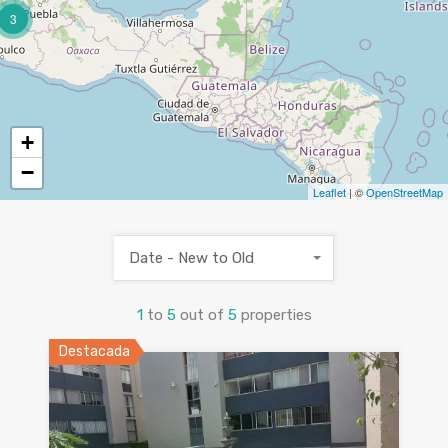
3
+
−
Leaflet
| ©
OpenStreetMap
Date - New to Old
1
to
5
out of
5
properties
Destacada