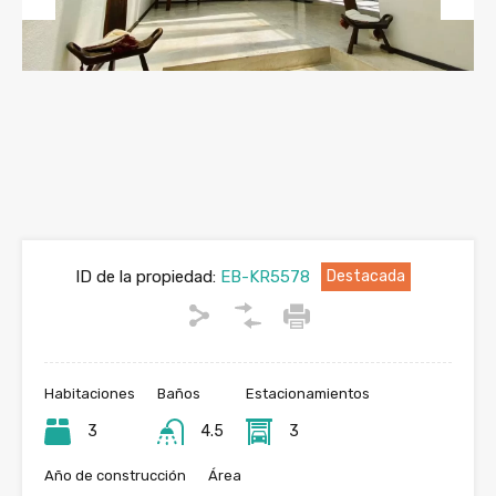
Previous
Next
ID de la propiedad:
EB-KR5578
Destacada
Habitaciones
Baños
Estacionamientos
3
4.5
3
Año de construcción
Área