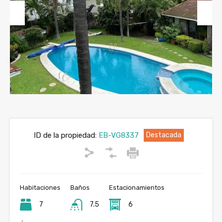
Previous
Next
ID de la propiedad:
EB-VG8337
Destacada
Habitaciones
Baños
Estacionamientos
7
7.5
6