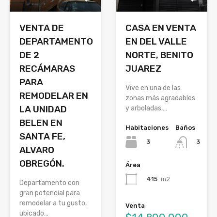
VENTA DE
CASA EN VENTA
DEPARTAMENTO
EN DEL VALLE
DE 2
NORTE, BENITO
RECÁMARAS
JUAREZ
PARA
Vive en una de las
REMODELAR EN
zonas más agradables
LA UNIDAD
y arboladas,…
BELEN EN
Habitaciones
Baños
SANTA FE,
3
3
ALVARO
OBREGÓN.
Área
415
m2
Departamento con
gran potencial para
remodelar a tu gusto,
Venta
ubicado…