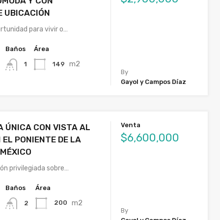
ÓMODA Y CON
E UBICACIÓN
rtunidad para vivir o…
Baños
Área
m2
149
1
By
Gayol y Campos Díaz
Venta
A ÚNICA CON VISTA AL
$6,600,000
 EL PONIENTE DE LA
 MÉXICO
ón privilegiada sobre…
Baños
Área
m2
200
2
By