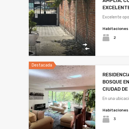
AMPLIA, C
EXCELENT
Excelente opo
Habitaciones
2
Destacada
RESIDENCI
BOSQUE EN
CIUDAD DE
En una ubicaci
Habitaciones
3