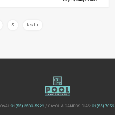
Gayol y Campos Díaz
3
Next
OVAL:
01 (55) 2580-5929
/ GAYOL & CAMPOS DÍAS:
01 (55) 703