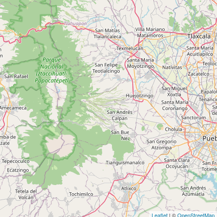
Leaflet
| ©
OpenStreetMap