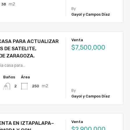
m2
38
By
Gayol y Campos Díaz
Venta
CASA PARA ACTUALIZAR
$7,500,000
S DE SATELITE,
DE ZARAGOZA.
ia casa para…
Baños
Área
m2
250
2
By
Gayol y Campos Díaz
Venta
ENTA EN IZTAPALAPA–
$2,900,000