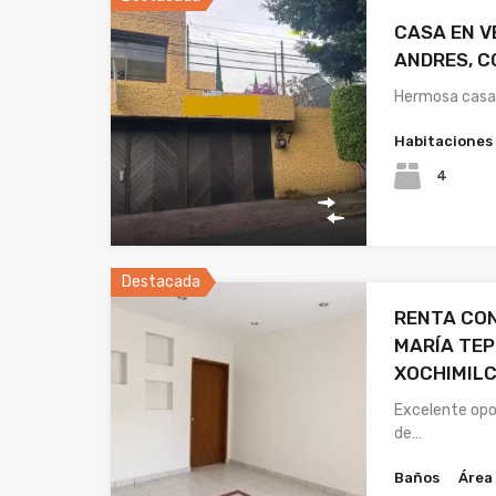
CASA EN V
ANDRES, C
Hermosa casa
Habitaciones
4
Destacada
RENTA CO
MARÍA TEP
XOCHIMILC
Excelente opo
de…
Baños
Área