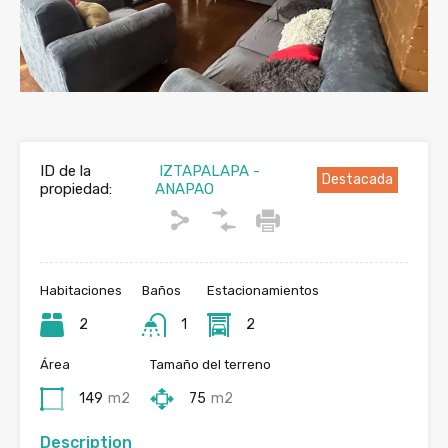
Previous
Next
ID de la
IZTAPALAPA -
Destacada
propiedad:
ANAPAO
Habitaciones
Baños
Estacionamientos
2
1
2
Área
Tamaño del terreno
149
m2
75
m2
Description