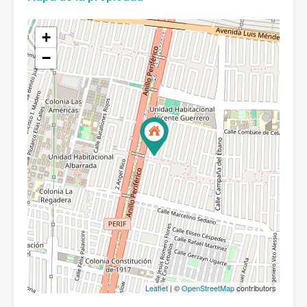
+
−
Leaflet
| ©
OpenStreetMap
contributors