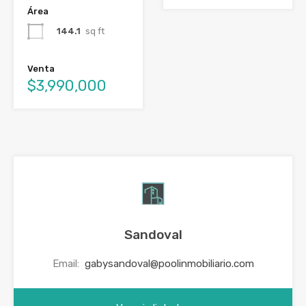
Área
144.1
sq ft
Venta
$3,990,000
Sandoval
Email:
gabysandoval@poolinmobiliario.com