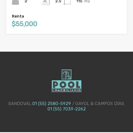
2
115
m2
2.5
Renta
$55,000
SANDOVAL:
01 (55) 2580-5929
/ GAYOL & CAMPOS DÍAS:
01 (55) 7039-2262