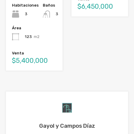
$6,450,000
Habitaciones
Baños
3
3
Área
123
m2
Venta
$5,400,000
Gayol y Campos Díaz