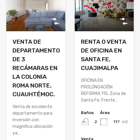
RENTA O VENTA
VENTA DE
DE OFICINA EN
DEPARTAMENTO
SANTA FE,
DE 3
CUAJIMALPA
RECÁMARAS EN
LA COLONIA
OFICINA EN
ROMA NORTE,
PROLONGACIÒN
CUAUHTÉMOC.
REFORMA 115, Zona de
Santa Fe. Frente…
Venta de excelente
Baños
Área
departamento para
inversión con
117
m2
2
magnifica ubicación
ya…
Venta