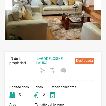
Previous
Next
ID de la
LAGODELCISNE -
Destacada
propiedad:
LAURA
Habitaciones
Baños
Estacionamientos
3
2
1
Área
Tamaño del terreno